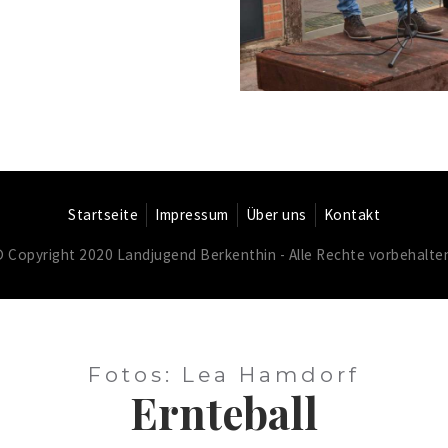
Startseite
Impressum
Über uns
Kontakt
© Copyright
2020
Landjugend Berkenthin - Alle Rechte vorbehalte
Fotos: Lea Hamdorf
Ernteball