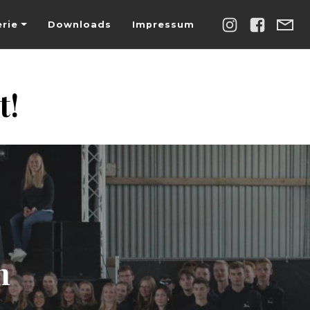
erie
Downloads
Impressum
t!
n