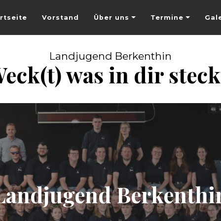
rtseite
Vorstand
Über uns
Termine
Gal
Landjugend Berkenthin
eck(t) was in dir steck
Landjugend Berkenthi